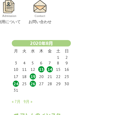
移動支援
画
福祉有償運送
特定処遇改善加算
障害者相談支援センター
利用について
お問い合わせ
2020年8月
月
火
水
木
金
土
日
1
2
3
4
5
6
7
8
9
10
11
12
13
14
15
16
17
18
19
20
21
22
23
24
25
26
27
28
29
30
31
« 7月
9月 »