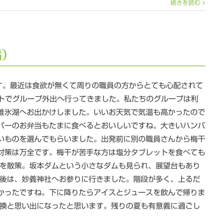
続きを読む
編）
す。最近は食欲が無くて周りの職員の方からとても心配されて
ートでグループ外出へ行ってきました。私たちのグループは利
碓氷湖へお出かけしました。いいお天気で気温も高かったので
パーのお弁当もたまに食べるとおいしいですね。大きいハンバ
いものを選んでもらいました。出発前に別の職員さんから梅干
対策は万全です。梅干が苦手な方は塩分タブレットを食べても
りを散策。坂本ダムという小さなダムも見られ、展望台もあり
の後は、妙義神社へお参りに行きました。階段が多く、上るだ
かったですね。下に降りたらアイスとジュースを飲んで帰りま
転換と思い出になったと思います。残りの夏も有意義に過ごし