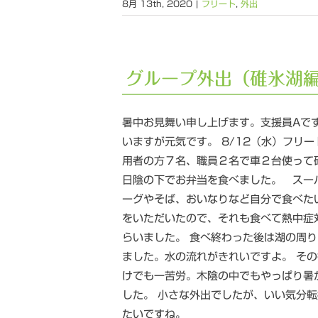
8月 13th, 2020
|
フリート
,
外出
グループ外出（碓氷湖
暑中お見舞い申し上げます。支援員Aで
いますが元気です。 8/12（水）フリ
用者の方７名、職員２名で車２台使って
日陰の下でお弁当を食べました。 スー
ーグやそば、おいなりなど自分で食べた
をいただいたので、それも食べて熱中症
らいました。 食べ終わった後は湖の周
ました。水の流れがきれいですよ。 そ
けでも一苦労。木陰の中でもやっぱり暑
した。 小さな外出でしたが、いい気分
たいですね。