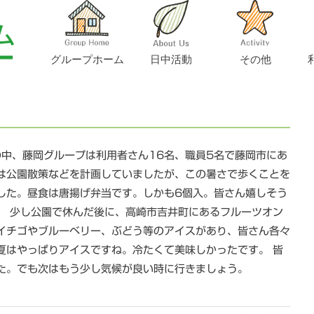
相談支援事業所アトム
一般事業主行動計
オリーブ
移動支援事業
福祉・介護職員等
ハピネス
福祉有償運送事業
賃金規程
グループホーム
日中活動
その他
）
の中、藤岡グループは利用者さん16名、職員5名で藤岡市にあ
は公園散策などを計画していましたが、この暑さで歩くことを
した。昼食は唐揚げ弁当です。しかも6個入。皆さん嬉しそう
。 少し公園で休んだ後に、高崎市吉井町にあるフルーツオン
イチゴやブルーベリー、ぶどう等のアイスがあり、皆さん各々
夏はやっぱりアイスですね。冷たくて美味しかったです。 皆
た。でも次はもう少し気候が良い時に行きましょう。