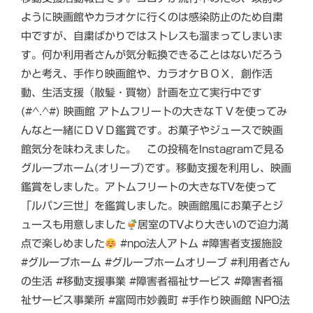
ように映画館やカラオケに行くのは感染防止のため自粛
中ですが、自粛ばかりではストレスも溜まってしまいま
す。何か利用者さんが気分転換できることはないだろう
かと考え、手作り映画館や、カラオケＢＯＸ，創作活
動、生活支援（散髪・買物）計画を立て実行中です
(#^.^#) 映画館 アトムフリートの大きなＴＶを使ってみ
んなと一緒にＤＶＤ鑑賞です。お菓子やジュースで映画
館気分を味わえました。 この投稿をInstagramで見る
グループホーム(オリーブ)です。移動支援を利用し、映画
鑑賞をしました。アトムフリートの大きなTVを使って
「ルパン三世」を鑑賞しました。映画館風にお菓子とジ
ュースも用意しました
居室のTVより大きいので迫力満
点で楽しめました
#npo法人アトム #障害者支援施設
#グループホーム #グループホームオリーブ #利用者さん
の生活 #移動支援事業 #障害者福祉サービス #障害者福
祉サービス事業所 #富岡市妙義町 #手作り映画館 NPO法