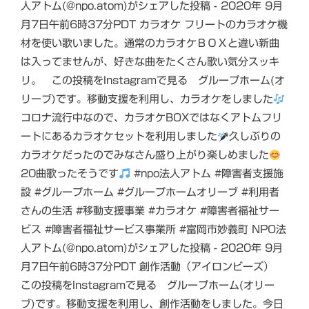
人アトム(@npo.atom)がシェアした投稿 - 2020年 9月
月7日午前6時37分PDT カラオケ フリートのカラオケ機
材を使い歌いました。通常のカラオケＢＯＸと違い新曲
は入ってませんが、好きな曲をたくさん歌い気分スッキ
リ。 この投稿をInstagramで見る グループホーム(オ
リーブ)です。移動支援を利用し、カラオケをしました
コロナ流行中なので、カラオケBOXではなくアトムフリ
ートにあるカラオケセットを利用しました
久しぶりの
カラオケだったのでみなさん盛り上がり楽しめました
20曲歌ったそうです
#npo法人アトム #障害者支援施
設 #グループホーム #グループホームオリーブ #利用者
さんの生活 #移動支援事業 #カラオケ #障害者福祉サー
ビス #障害者福祉サービス事業所 #富岡市妙義町 NPO法
人アトム(@npo.atom)がシェアした投稿 - 2020年 9月
月7日午前6時37分PDT 創作活動（アイロンビーズ）
この投稿をInstagramで見る グループホーム(オリー
ブ)です。移動支援を利用し、創作活動をしました。今日