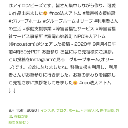
はアイロンビーズです。皆さん集中しながら作り、可愛
い作品出来ました
#npo法人アトム #障害者支援施設
#グループホーム #グループホームオリーブ #利用者さん
の生活 #移動支援事業 #障害者福祉サービス #障害者福
祉サービス事業所 #富岡市妙義町 NPO法人アトム
(@npo.atom)がシェアした投稿 - 2020年 9月月4日午
前4時59分PDT お墓参り お盆にはご先祖様にご挨拶。
この投稿をInstagramで見る グループホーム(オリー
ブ)です。お盆になりましたね。移動支援を利用し、利用
者さんがお墓参りに行きました。お墓のまわりを掃除し
ご先祖さまに挨拶をしてきました
#npo法人アトム
[...]
9月 15th, 2020
|
インスタ
,
ブログ
,
ホーム
,
利用者状況
,
創作活動
,
外
出
,
移動支援
続きを読む