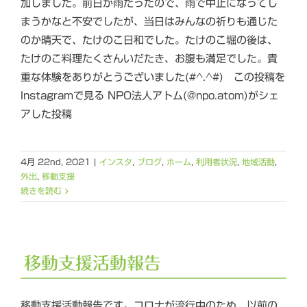
加しました。前日が雨だったので、雨で中止になってし
まうかなと不安でしたが、当日はみんなの祈りも通じた
のか晴天で、たけのこ日和でした。たけのこ堀の後は、
たけのこ料理たくさんいだたき、お腹も満足でした。貴
重な体験をありがとうございました(#^.^#) この投稿を
Instagramで見る NPO法人アトム(@npo.atom)がシェ
アした投稿
4月 22nd, 2021
|
インスタ
,
ブログ
,
ホーム
,
利用者状況
,
地域活動
,
外出
,
移動支援
続きを読む
移動支援活動報告
移動支援活動報告です。コロナが流行中のため、以前の