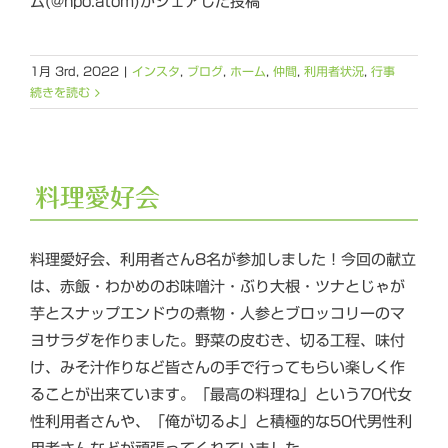
ム(@npo.atom)がシェアした投稿
1月 3rd, 2022
|
インスタ
,
ブログ
,
ホーム
,
仲間
,
利用者状況
,
行事
続きを読む
料理愛好会
料理愛好会、利用者さん8名が参加しました！今回の献立
は、赤飯・わかめのお味噌汁・ぶり大根・ツナとじゃが
芋とスナップエンドウの煮物・人参とブロッコリーのマ
ヨサラダを作りました。野菜の皮むき、切る工程、味付
け、みそ汁作りなど皆さんの手で行ってもらい楽しく作
ることが出来ています。「最高の料理ね」という70代女
性利用者さんや、「俺が切るよ」と積極的な50代男性利