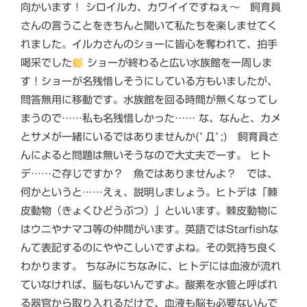
向かいます！ シロイルカ、カワイイですねぇ～ 飼育員
さんの言うことをきちんと聞いて私たちを楽しませてく
れました。イルカさんのショーに皆心を奪われて、拍手
喝采でした
ショーが終わると広い水族館を一周しま
す！ショーが名残惜しそうにしている方もいましたが、
問答無用に移動です。水族館を回る時間が無くなってし
まうので……私も名残惜しかった…… な、なんと、カメ
とサメが一緒にいるではありませんか(ﾟДﾟ;) 飼育員さ
んによると問題は無いそうなので大丈夫でーす。 ヒト
デ……ご存じですか？ 魚ではありませんよ？ では、
何かというと……えぇ、説明しましょう。ヒトデは「棘
皮動物（きょくひどうぶつ）」といいます。棘皮動物に
はウニやナマコ等の仲間がいます。英語ではStarfishな
んて表記するのにややこしいですよね。その気持ち良く
わかります。 ちなみにちなみに、ヒトデには血液が流れ
ていなければ、脳もないんですよ。酸素を水管と呼ばれ
る器官から取り入れるだけで、血液も脳も必要ないんで