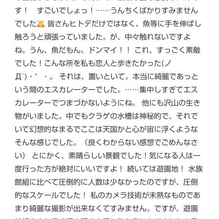
す！ すごいでしょっ！……うんちくばかりすみません
でした
皆さんヒトデだけではなく、魚等に手を伸ばし
触ろうと頑張っていました。が、中々触れないですよ
ね。うん、魚だもん。ドンマイ！！ これ、すっごく素敵
でした！こんな所を私も恋人と歩きたかった(ノ
Д`)・゜・。 それは、置いといて。本当に綺麗であっと
いう間のエスカレーターでした。……集中しすぎてエス
カレーターでつまづかないようにね。 他にも沢山の生き
物がいました。中でもクラゲの水槽は神秘的で、それで
いて幻想的なまるでここは天国かと心が宙に浮くような
そんな感じでした。（良くわからない感想でごめんなさ
い） とにかく、素晴らしい景観でした！気になる人は一
度行った方が絶対にいいですよ！ 続いては遊園地！ 水族
館組に比べて圧倒的に人数は少なかったのですが、圧倒
的なスケールでした！ 私のカメラ技術が未熟なものであ
まり綺麗な撮影が出来なくてすみません。ですが、遊園