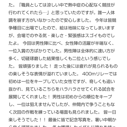
た。「職員としては涼しい中で熱中症の心配なく競技が
行われてくれたら…」と思っていたのですが。誰一人体
調を崩す方がいなかったので安心しました。 今年は皆競
争種目に出場でしたので、絵は地味になってしまいます
が、会場でのやる気・楽しさ・緊張感はスゴイものでし
たよ。 今回は男性陣に比べ、女性陣の活躍が半端なく、
一位入賞の方ばかりでした。男性陣は全体的に速い方が
多く、切磋琢磨した結果惜しくも二位という感じでし
た。 皆頑張りました！ 走った後には疲れが見られるもの
の楽しそうな表情が溢れていました。 400ｍリレーでは
初めは一位をキープしていた女性ですが、奇しくも追い
抜かれ、見ているこちらをハラハラさせてくれる試合を
展開してくれました！ 男性は初めからの順位をキープ
し、一位は狙えませんでしたが、仲間内で争うこともな
く次回の作戦を練っている場面も見られました。 皆一日
楽しそうでした！！ 最後に皆で記念写真を。暑い中朝か