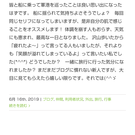
皆と船に乗って軍港を巡ったことは良い思い出になった
はずです。 船に揺られて気持ちよさそうでしょ？ 毎回
同じセリフになってしまいますが、是非自分の肌で感じ
ることをオススメします！ 体調を崩す人もおらず、天気
にも恵まれ、最高な一日となりました。 沢山歩いたから
「疲れたよ～」って言ってる人もいましたが、それより
も「笑顔が溢れてしまっているよ」って言いたい私でし
た(*^^*) どうでしたか？ 一緒に旅行に行った気分にな
れましたか？ まだまだブログに慣れない新人ですが、大
目に見てもらえたら嬉しい限りです。それでは(^^ゞ
6月 16th, 2019
|
ブログ
,
仲間
,
利用者状況
,
外出
,
旅行
,
行事
続きを読む