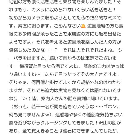
地組の方も凄く活き活きと乗り物を楽しんでました！そ
れはもう、カメラに収められないくらい活き活きと！
初めからカメラに収めようとしてた私の致命的なミスで
す。素直に謝ります。ごめんなさい
遊園地組の方も食
後に多少時間が余ったことで水族館の方にも顔を出せた
ようですよ。それを考えると遊園地を楽しんだ人の方が
倍楽しめたのかな……？ それは人それぞれだよね。 シ
ーパラを出ますと、続いて向かうのは軍港でございま
す。 横須賀と言ったら港ですよね。 艦船の迫力はやっぱ
り違いますね～ なんて言ったってその大きさですよ。
そりゃぁ、何百億と掛けてますから規格外なのはわかり
ますが、それでも迫力は実物を見なくては語れないです
ね(。-`ω-) 皆、案内人さんの話を真剣に聞いています。
（おっと、若干一名が聞き飽きていそうな……ゴホン、
何も見てませんよｗ） 造船場や多くの艦船を気持ちよい
風を浴びながらクルージングしてきました！沢山の船が
あり、全て覚えきることは流石にできませんでしたが、